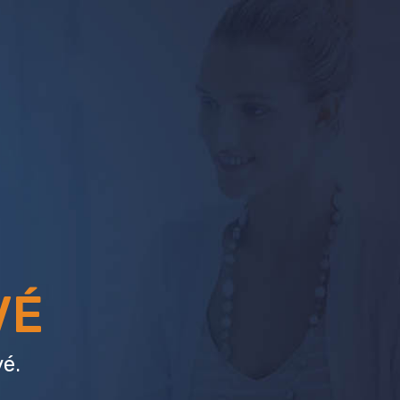
VÉ
é.