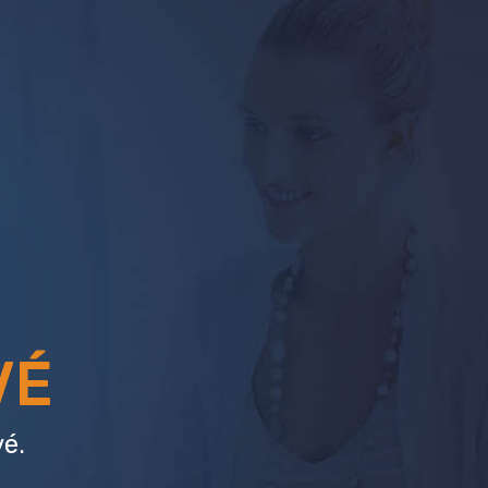
VÉ
é.