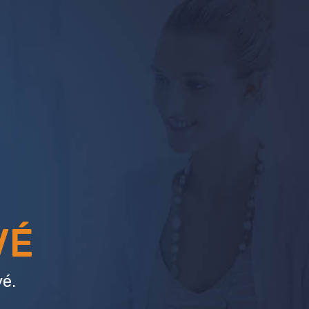
VÉ
é.