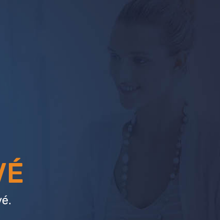
VÉ
é.