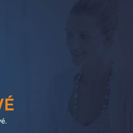
VÉ
é.