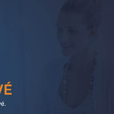
VÉ
é.